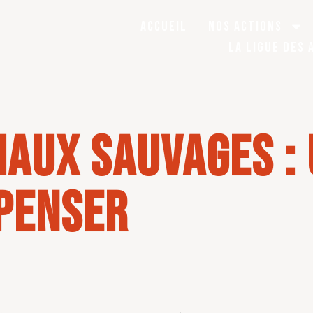
Accueil
Nos actions
La Ligue Des 
maux sauvages :
epenser