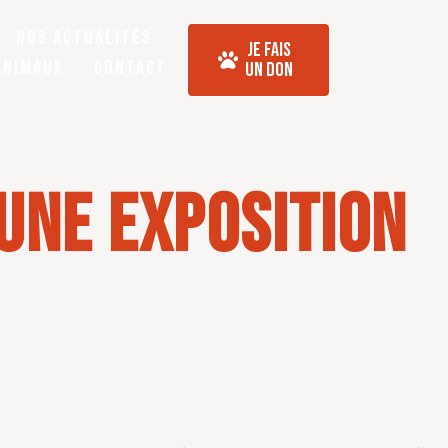
Nos actualités
Je Fais
Animaux
Contact
Un Don
 une exposition