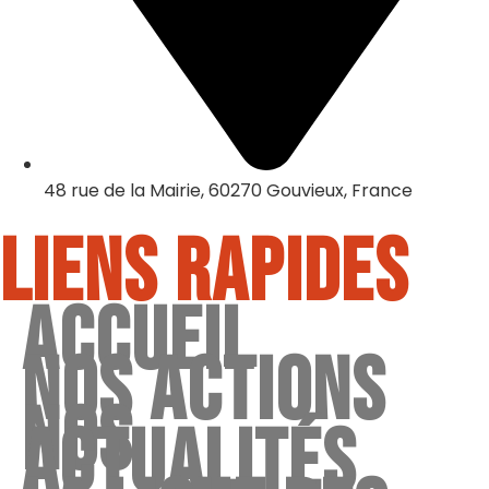
48 rue de la Mairie, 60270 Gouvieux, France
Liens rapides
Accueil
Nos actions
Nos
actualités