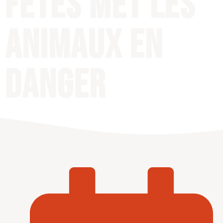
fêtes met les
animaux en
danger