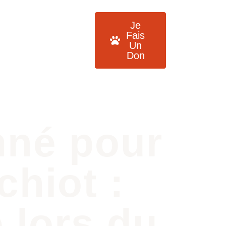
Nos actualités
Je
imaux
Contact
Fais
Un
Don
mné pour
chiot :
 lors du