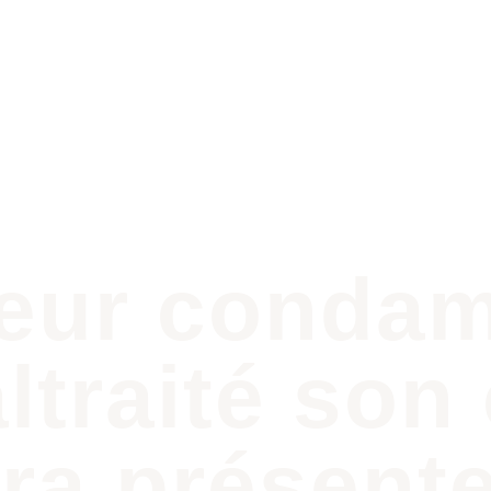
Accueil
Nos actions
La Ligue Des An
ceur conda
ltraité son 
ra présente