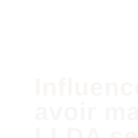
Influen
avoir ma
LLDA se