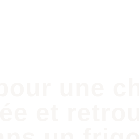
Accueil
Nos actions
La Ligue Des An
 pour une c
ée et retro
ns un frigo