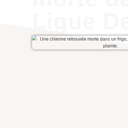
Ligue D
la voie