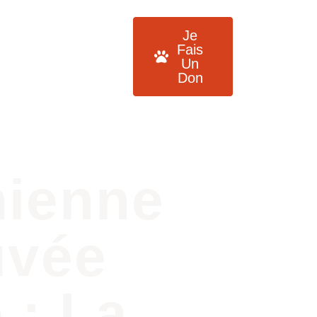
Nos actualités
Je
imaux
Contact
Fais
Un
Don
hienne
uvée
 : La