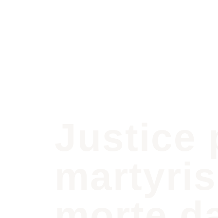
Justice
martyris
morte da