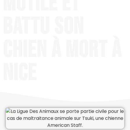
mutilé et
battu son
chien à mort à
Nice