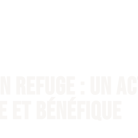
Accueil
Nos actions
La Ligue Des 
en refuge : un a
 et bénéfique