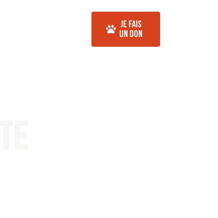
Nos actualités
Je Fais
Animaux
Contact
Un Don
cte